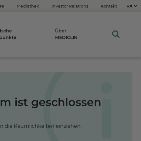
re
Mediathek
Investor Relations
Kontakt
ische
Über
punkte
MEDICLIN
Aus
An
STRG
m ist geschlossen
Plus- (+)
Minus-Taste (-)
STRG
0
in die Räumlichkeiten einziehen.