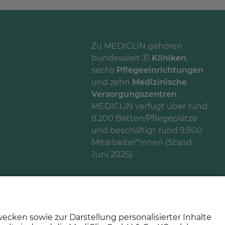
Zu MEDICLIN gehören
bundesweit 31
Kliniken
,
sechs
Pflegeeinrichtungen
und zehn
Medizinische
Versorgungszentren
.
MEDICLIN verfügt über rund
8.200 Betten/Pflegeplätze
und beschäftigt rund 9.900
Mitarbeiter*innen (Stand:
Juni 2025).