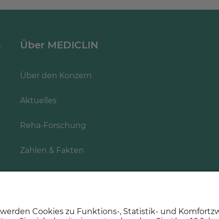
s
Über MEDICLIN
Über den Konzern
Aktuelles
Reha-Forschung
Zahlen & Fakten