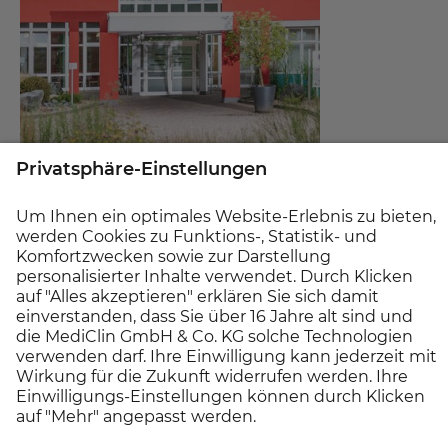
Reha-Klinik, Krankenhaus
MEDICLIN Seepark Klinik
Tel.:
+49 5824 21 0
Kontakt aufnehmen
Bad Bodenteich, Niedersachsen