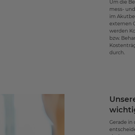
Um die Be
mess- und
im Akutbe
externen Q
werden Kom
bzw. Behan
Kostenträ
durch.
Unsere
wichti
Gerade in 
entscheid