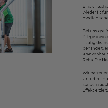
Eine entsche
wieder fit fü
medizinische
Bei uns grei
Pflege inein
häufig die B
behandelt, e
Krankenhäuse
Reha. Die Na
Wir betreuen
Unterbrechun
sondern auc
Effekt erziel