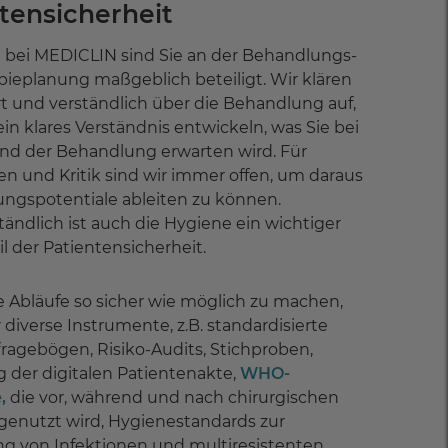
tensicherheit
t bei MEDICLIN sind Sie an der Behandlungs-
ieplanung maßgeblich beteiligt. Wir klären
rt und verständlich über die Behandlung auf,
ein klares Verständnis entwickeln, was Sie bei
nd der Behandlung erwarten wird. Für
 und Kritik sind wir immer offen, um daraus
ngspotentiale ableiten zu können.
tändlich ist auch die Hygiene ein wichtiger
l der Patientensicherheit.
 Abläufe so sicher wie möglich zu machen,
 diverse Instrumente, z.B. standardisierte
ragebögen, Risiko-Audits, Stichproben,
 der digitalen Patientenakte,
WHO-
,
die vor, während und nach chirurgischen
 genutzt wird, Hygienestandards zur
g von Infektionen und multiresistenten