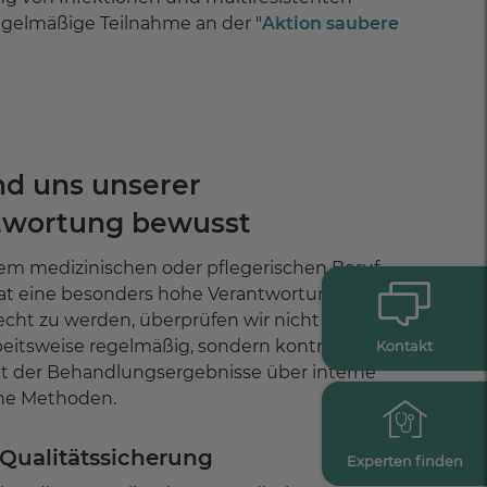
egelmäßige Teilnahme an der "
Aktion saubere
nd uns unserer
twortung bewusst
em medizinischen oder pflegerischen Beruf
 hat eine besonders hohe Verantwortung. Um
echt zu werden, überprüfen wir nicht nur
eitsweise regelmäßig, sondern kontrollieren
Kontakt
ät der Behandlungsergebnisse über interne
ne Methoden.
 Qualitätssicherung
Experten finden