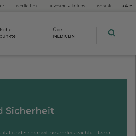
re
Mediathek
Investor Relations
Kontakt
ische
Über
punkte
MEDICLIN
Aus
An
STRG
Plus- (+)
Minus-Taste (-)
d Sicherheit
STRG
0
alität und Sicherheit besonders wichtig. Jeder