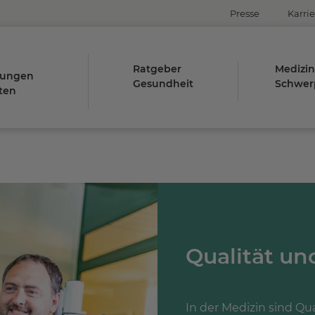
Presse
Karrie
Ratgeber
Medizin
tungen
Gesundheit
Schwer
ten
Qualität un
In der Medizin sind Qu