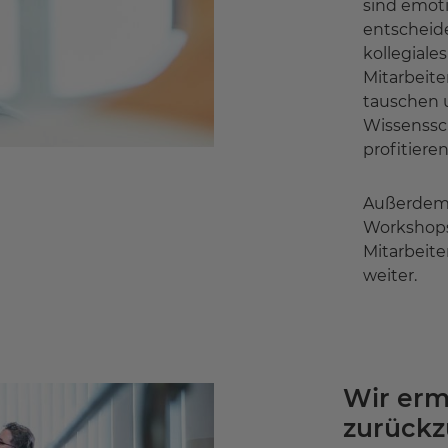
sind emot
entscheid
kollegiale
Mitarbeite
tauschen 
Wissenssch
profitieren
Außerdem 
Workshops
Mitarbeite
weiter.
Wir erm
zurück