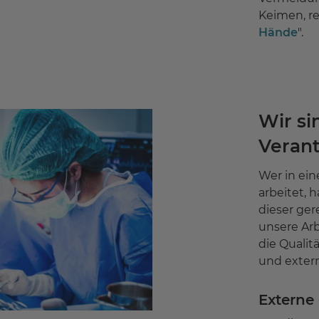
Keimen, r
Hände
".
Wir si
Veran
Wer in ein
arbeitet,
dieser ger
unsere Arb
die Qualit
und exter
Externe