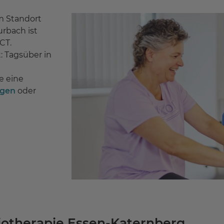
m Standort
rbach ist
CT.
: Tagsüber in
 eine
ngen
oder
otherapie Essen-Katernberg