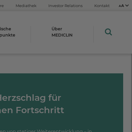
re
Mediathek
Investor Relations
Kontakt
ische
Über
punkte
MEDICLIN
Aus
An
STRG
erzschlag für
Plus- (+)
Minus-Taste (-)
STRG
en Fortschritt
0
en von stetiger Weiterentwicklung – in