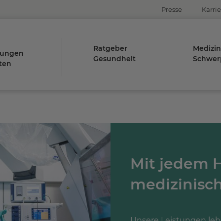
Presse
Karrie
Ratgeber
Medizin
tungen
Gesundheit
Schwer
ten
Mit jedem H
medizinisch
Unsere Leistungen leb