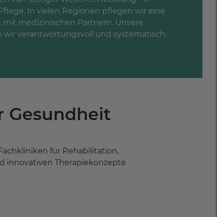
Pflege. In vielen Regionen pflegen wir eine
mit medizinischen Partnern. Unsere
 wir verantwortungsvoll und systematisch.
hr Gesundheit
chkliniken für Rehabilitation,
nd innovativen Therapiekonzepte