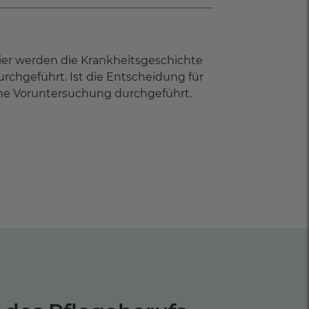
Hier werden die Krankheitsgeschichte
chgeführt. Ist die Entscheidung für
ine Voruntersuchung durchgeführt.
rt.
ad Düben
ültige operative Vorgehensweise. Der
rd er über die Möglichkeit der
rderlichen Hilfsmitteln wie
gt.