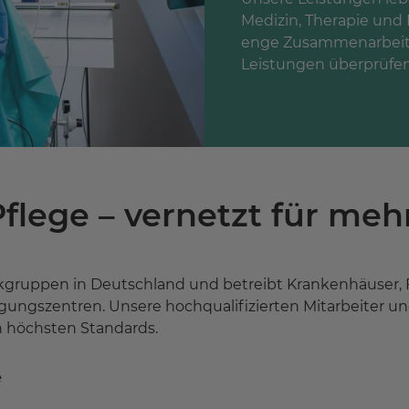
Medizin, Therapie und 
enge Zusammenarbeit 
Leistungen überprüfen
flege – vernetzt für me
kgruppen in Deutschland und betreibt Krankenhäuser, Fa
ungszentren. Unsere hochqualifizierten Mitarbeiter u
h höchsten Standards.
e