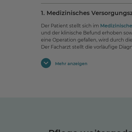
1. Medizinisches Versorgung
Der Patient stellt sich im
Medizinisch
und der klinische Befund erhoben sow
eine Operation gefallen, wird durch 
Der Facharzt stellt die vorläufige Diag
Der Patient wird mit einem Shuttle v
Mehr anzeigen
2. Vorstationäre Untersuch
Bei der vorstationären Untersuchung 
Patient wird hinsichtlich der Narkose-
Anschlussrehabilitation im MEDICLIN
In Kooperation mit den ansässigen Ort
Kompressionsstrümpfen, Unterarmgehs