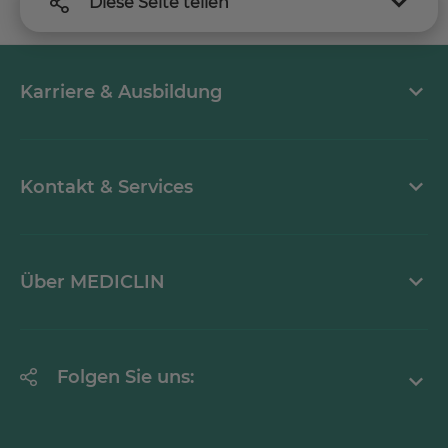
Diese Seite teilen
Karriere & Ausbildung
Arbeiten bei MEDICLIN
Kontakt & Services
Aktuelle Stellenangebote
Kontaktformular
Über MEDICLIN
Einrichtungsfinder
Downloads & Medien
Über den Konzern
Folgen Sie uns:
Aktuelles
Facebook
Reha-Forschung