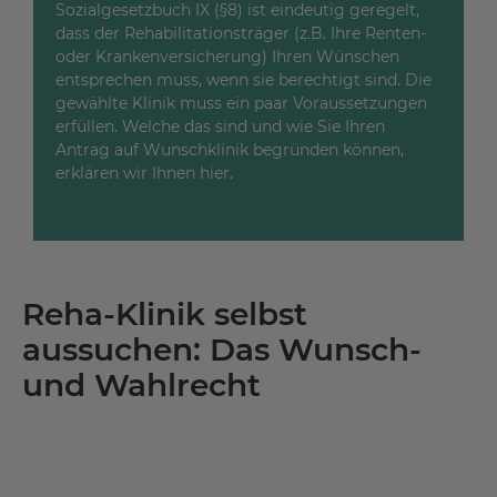
Sozialgesetzbuch IX (§8) ist eindeutig geregelt,
dass der Rehabilitationsträger (z.B. Ihre Renten-
oder Krankenversicherung) Ihren Wünschen
entsprechen muss, wenn sie berechtigt sind. Die
gewählte Klinik muss ein paar Voraussetzungen
erfüllen. Welche das sind und wie Sie Ihren
Antrag auf Wunschklinik begründen können,
erklären wir Ihnen hier.
Reha-Klinik selbst
aussuchen: Das Wunsch-
und Wahlrecht