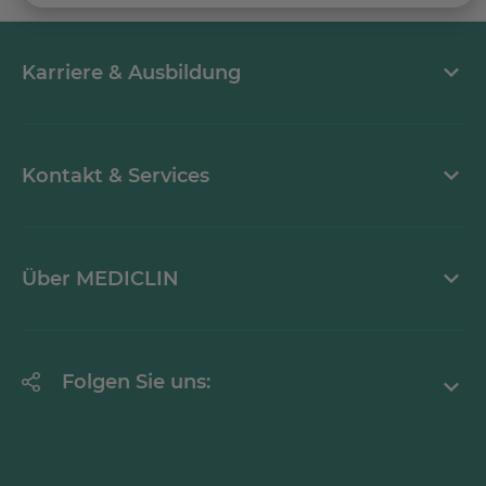
Karriere & Ausbildung
Arbeiten bei MEDICLIN
Kontakt & Services
Aktuelle Stellenangebote
Kontaktformular
Über MEDICLIN
Einrichtungsfinder
Downloads & Medien
Über den Konzern
Folgen Sie uns:
Aktuelles
Facebook
Reha-Forschung
Instagram