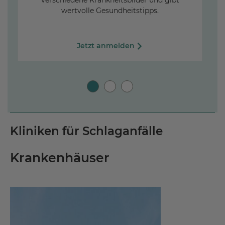
verschiedene Krankheitsbilder und gibt
wertvolle Gesundheitstipps.
R
Jetzt anmelden
Kliniken für Schlaganfälle
Krankenhäuser