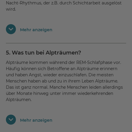
Nacht-Rhythmus, der z.B. durch Schichtarbeit ausgelöst
Muskelzuckungen, periodische Begwegungen der
wird.
Gliedmaßen im Schlaf
Von einer chronischen Schlafstörung sprechen Mediziner
Oft sind Schlafstörungen auch auf Stress, chronische
Mehr anzeigen
dann, wenn Patienten über einen Monat lang mindestens
Schmerzen oder auch Depressionen und Ängste
drei Nächte pro Woche nicht durchgehend und erholsam
zurückzuführen. Natürlich können auch körperliche
schlafen können und sich deshalb tagsüber müde und
Probleme oder Krankheiten wie
nicht voll leistungsfähig fühlen.
Schilddrüsenerkrankungen, Migräne oder Parkinson zu
5. Was tun bei Alpträumen?
Schlafstörungen führen.
Alpträume kommen während der REM-Schlafphase vor.
Häufig können sich Betroffene an Alpträume erinnern
und haben Angst, wieder einzuschlafen. Die meisten
Menschen haben ab und zu in ihrem Leben Alpträume.
Das ist ganz normal. Manche Menschen leiden allerdings
über Monate hinweg unter immer wiederkehrenden
Alpträumen.
In diesem Fall sollte man seinen Hausarzt aufsuchen und
Mehr anzeigen
mit ihm über die Alpträume sprechen. Denn es kann
vorkommen, dass die Lebensqualität sehr unter diesen