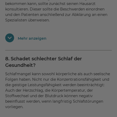
bekommen kann, sollte zunächst seinen Hausarzt
konsultieren. Dieser sollte die Beschwerden einordnen
und den Patienten anschließend zur Abklärung an einen
Spezialisten überweisen.
Da Schlafstörungen viele verschiedene Ursachen haben
Mehr anzeigen
können, spielt die Schlafmedizin in
den unterschiedlichsten medizinischen Fachbereichen
eine Rolle, unter anderem in der Inneren Medizin, der
Neurologie sowie der Psychiatrie. Häufig ist es wichtig,
8. Schadet schlechter Schlaf der
bei der Diagnostik und Therapie von Schlafstörungen
Gesundheit?
unterschiedliche ärztliche Perspektiven mit
Schlafmangel kann sowohl körperliche als auch seelische
einzubeziehen, um dem Patienten langfristig wieder
Folgen haben. Nicht nur die Konzentrationsfähigkeit und
einen gesunden Schlaf zu ermöglichen.
die geistige Leistungsfähigkeit werden beeinträchtigt:
Auch der Herzschlag, die Körpertemperatur, der
Stoffwechsel und der Blutdruck können negativ
beeinflusst werden, wenn langfristig Schlafstörungen
vorliegen.