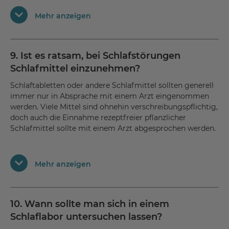
Dies liegt unter anderem daran, dass viele Vorgänge im
Mehr anzeigen
Körper an den Tag-Nacht-Rhythmus angepasst sind und
somit dazu beitragen, dass man abends müde wird und
morgens fit. Somit sollte der Rhythmus zwischen Schlaf-
und Wachphasen idealerweise dem Tag-Nacht-Rhythmus
9. Ist es ratsam, bei Schlafstörungen
folgen.
Schlafmittel einzunehmen?
Schlaftabletten oder andere Schlafmittel sollten generell
immer nur in Absprache mit einem Arzt eingenommen
werden. Viele Mittel sind ohnehin verschreibungspflichtig,
doch auch die Einnahme rezeptfreier pflanzlicher
Schlafmittel sollte mit einem Arzt abgesprochen werden.
In jedem Fall gilt: Schlafmittel sollten nur für eine gewisse
Mehr anzeigen
Zeit eingenommen und nicht als langfristige Lösung
angesehen werden. Werden sie über einen langen
Zeitraum regelmäßig eingenommen, können sie die
Schlafstörungen sogar zusätzlich verstärken.
10. Wann sollte man sich in einem
Schlaflabor untersuchen lassen?