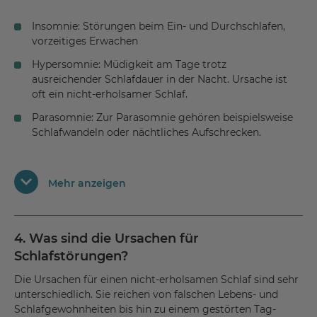
Insomnie: Störungen beim Ein- und Durchschlafen,
vorzeitiges Erwachen
Hypersomnie: Müdigkeit am Tage trotz
ausreichender Schlafdauer in der Nacht. Ursache ist
oft ein nicht-erholsamer Schlaf.
Parasomnie: Zur Parasomnie gehören beispielsweise
Schlafwandeln oder nächtliches Aufschrecken.
Schlafbezogene Atmungsstörungen: z.B. Obstruktive
Schlafapnoesyndrome (nächtliche Atemaussetzer).
Mehr anzeigen
Narkolepsie: Chronische Müdigkeit mit anfallartigem
Einschlafen am Tage und plötzlichem
Muskelerschlaffen
4. Was sind die Ursachen für
Störungen des Schlaf-Wach-Rhythmus: Störungen
Schlafstörungen?
der „inneren Uhr”, etwa durch Schichtarbeit oder Jet-
Lag
Die Ursachen für einen nicht-erholsamen Schlaf sind sehr
unterschiedlich. Sie reichen von falschen Lebens- und
Schlafbezogene Bewegungsstörungen: z.B. Restless-
Schlafgewohnheiten bis hin zu einem gestörten Tag-
Legs-Syndrom (kribbelnde Beine im Liegen),