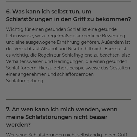
regelmäßigen Alpträumen leidet, wenn Betroffene solche
negativen Gedanken den ganzen Tag im Kopf haben.
6. Was kann ich selbst tun, um
Wiederkehrende Angstträume können sogar Zeichen
Schlafstörungen in den Griff zu bekommen?
eines Traumas sein.
Wichtig für einen gesunden Schlaf ist eine gesunde
Lebensweise, wozu regelmäßige körperliche Bewegung
und eine ausgewogene Ernährung gehören. Außerdem ist
der Verzicht auf Alkohol und Nikotin hilfreich. Ebenso ist
es wichtig, die Regeln zur Schlafhygiene zu beachten, also
Verhaltensweisen und Bedingungen, die einen gesunden
Schlaf fördern. Hierzu gehört beispielsweise das Gestalten
einer angenehmen und schlaffördernden
Schlafumgebung.
7. An wen kann ich mich wenden, wenn
meine Schlafstörungen nicht besser
werden?
Wer seine Schlafstörungen nicht selbständig in den Griff