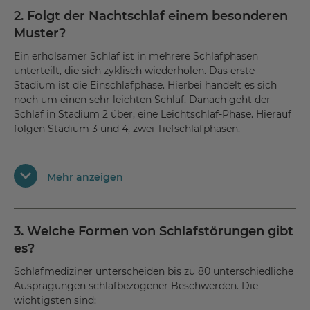
2. Folgt der Nachtschlaf einem besonderen
Muster?
Ein erholsamer Schlaf ist in mehrere Schlafphasen
unterteilt, die sich zyklisch wiederholen. Das erste
Stadium ist die Einschlafphase. Hierbei handelt es sich
noch um einen sehr leichten Schlaf. Danach geht der
Schlaf in Stadium 2 über, eine Leichtschlaf-Phase. Hierauf
folgen Stadium 3 und 4, zwei Tiefschlafphasen.
Anschließend geht der Tiefschlaf in die sogenannte REM-
Mehr anzeigen
Phase über (REM = rapid eye movement), in der sich die
Augen sehr schnell hin und her bewegen. In dieser Phase
wird der Schlaf wieder leichter, Puls und Atmung werden
stärker. Der gesamte Zyklus läuft etwa vier- bis sechsmal
3. Welche Formen von Schlafstörungen gibt
pro Nacht ab.
es?
Schlafmediziner unterscheiden bis zu 80 unterschiedliche
Ausprägungen schlafbezogener Beschwerden. Die
wichtigsten sind: