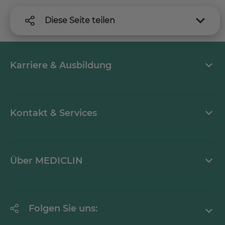
Diese Seite teilen
Karriere & Ausbildung
Arbeiten bei MEDICLIN
Kontakt & Services
Aktuelle Stellenangebote
Kontaktformular
Über MEDICLIN
Einrichtungsfinder
Downloads & Medien
Über den Konzern
Folgen Sie uns:
Aktuelles