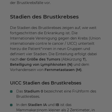
der Brustkrebsfälle vor.
Stadien des Brustkrebses
Die Stadien des Brustkrebses zeigen auf, wie weit
fortgeschritten die Erkrankung ist. Die
Internationale Vereinigung gegen den Krebs (Union
internationale contre le cancer / UICC) unterteilt
hierzu die Patient*innen in neun Gruppen und
definiert vier Stadien. Die Einteilung erfolgt dabei
nach
der Größe des Tumors
(Abkürzung
T
),
Beteiligung von Lymphknoten (N)
und dem
Vorhandensein von
Fernmetastasen (M)
.
UICC Stadien des Brustkrebses
Das
Stadium 0
bezeichnet eine Frühform des
Brustkrebses.
In den
Stadien IA
und
IB
ist das
Mammakarzinom kleiner als 2 Zentimeter, in