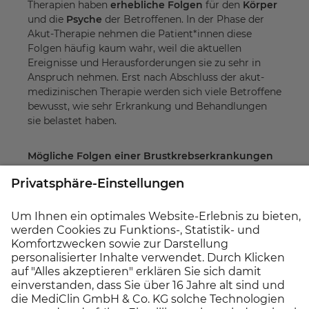
Therapien haben
erhebliche Folgen
für den
Körper
und die
Psyche
der Betroffenen. In der Phase der
Akut-Therapie nehmen die Patient*innen diese
Folgen häufig kaum wahr, weil die aktuellen
Ereignisse und Herausforderungen sie zu sehr in
Anspruch nehmen. Erst nach Abschluss der akut-
medizinischen Therapie werden sich viele Betroffene
bewusst, wie sehr Erkrankung und Behandlungen
sie belastet haben.
Mögliche Folgen einer Brustkrebserkrankungen
und der onkologischen Akuttherapie:
Allgemeine Schwäche
Einschränkungen der Leistungsfähigkeit
Erschöpfungssyndrom Fatigue
Körperlicher Abbau: Gewichtsverlust,
Muskelschwund