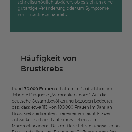
schnellstmöglich abklären, ob es sich um eine
gutartige Veränderung oder um Symptome
von Brustkrebs handelt.
Häufigkeit von
Brustkrebs
Rund
70.000 Frauen
erhalten in Deutschland im
Jahr die Diagnose „Mammakarzinom“. Auf die
deutsche Gesamtbevölkerung bezogen bedeutet
das, dass etwa 113 von 100.000 Frauen im Jahr an
Brustkrebs erkranken. Bei einer von acht Frauen
entwickelt sich im Laufe ihres Lebens ein
Mammakarzinom. Das mittlere Erkrankungsalter an
Brustkrebs liegt bei Frauen bei 64 Jahren, aber fast