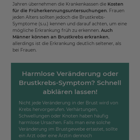
Jahren übernehmen die Krankenkassen die
Kosten
für die Früherkennungsuntersuchungen
. Frauen
jeden Alters sollten jedoch die Brustkrebs-
Symptome (s.u.) kennen und darauf achten, um eine
mögliche Erkrankung früh zu erkennen.
Auch
Männer können an Brustkrebs erkranken
,
allerdings ist die Erkrankung deutlich seltener, als
bei Frauen.
Harmlose Veränderung oder
Brustkrebs-Symptom? Schnell
abklären lassen!
Nicht jede Veränderung in der Brust wird von
Krebs hervorgerufen. Verhärtungen,
Schwellungen oder Knoten haben häufig
harmlose Ursachen. Falls man eine solche
Veränderung im Brustgewebe ertastet, sollte
ein Arzt oder eine Ärztin dennoch