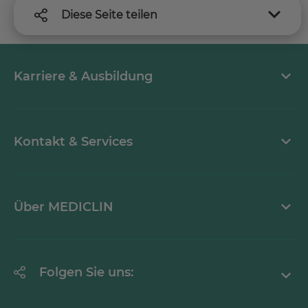
Diese Seite teilen
Karriere & Ausbildung
Arbeiten bei MEDICLIN
Kontakt & Services
Aktuelle Stellenangebote
Kontaktformular
Über MEDICLIN
Einrichtungsfinder
Downloads & Medien
Über den Konzern
Folgen Sie uns:
Aktuelles