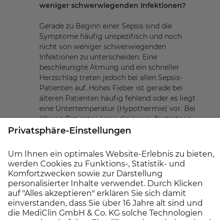
weniger schwerwiegenden Infektionen?
Gerade zu Beginn einer Sepsis sind die
Symptome häufig unspezifisch und noch
nicht von weniger schwerwiegenden
Infektionen zu unterscheiden. Eine
beschleunigte Atmung und ein schneller
Herzschlag treten jedoch bei allen Sepsis-
Patienten auf. Hohes Fieber ist gerade bei
älteren Patienten häufig fehlend oder es liegt
eine Untertemperatur (Hypothermie) vor. Bei
älteren Patienten kann die neu aufgetretene
Verwirrtheit als erstes offensichtliches
Symptom auftreten. Von weniger
schwerwiegenden Infektionen unterscheidet
sich die Sepsis durch einen erniedrigten
Blutdruck (< 100 mmHg), eine erhöhte
Atemfrequenz (> 22/min), deutliche
Bewusstseinsstörung bzw. Verwirrtheit sowie
eine kühle, blasse Haut, gerade an peripheren
Körperteilen mit Blaufärbung (Zyanose) und