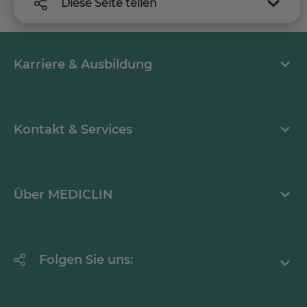
Diese Seite teilen
Karriere & Ausbildung
Arbeiten bei MEDICLIN
Kontakt & Services
Aktuelle Stellenangebote
Kontaktformular
Über MEDICLIN
Einrichtungsfinder
Downloads & Medien
Über den Konzern
Folgen Sie uns:
Aktuelles
Facebook