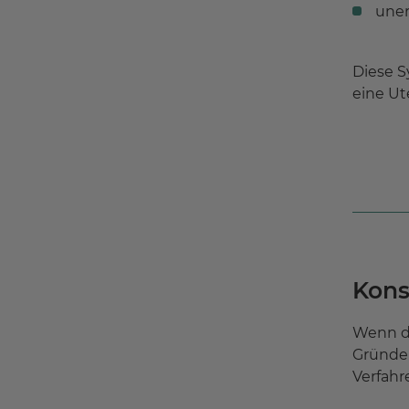
uner
Diese S
eine Ut
Kons
Wenn di
Gründen
Verfah