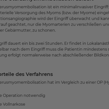
erusmyomembolisation ist ein minimalinvasiver Eingrif
arterielle Versorgung des Myoms (bzw. der Myome) eingefü
tionsangiographie wird der Eingriff überwacht und kann
rauf geachtet, nur die Myomarterien zu verschließen
der Gebärmutter, zu schonen.
griff dauert ein bis zwei Stunden. Er findet in Lokalanäst
lbar nach dem Eingriff muss die Patientin mindestens 
ung erfolgt normalerweise nach abschließender Bildko
rteile des Verfahrens
erusmyomembolisation hat im Vergleich zu einer OP (Hy
e Operation notwendig
e Vollnarkose