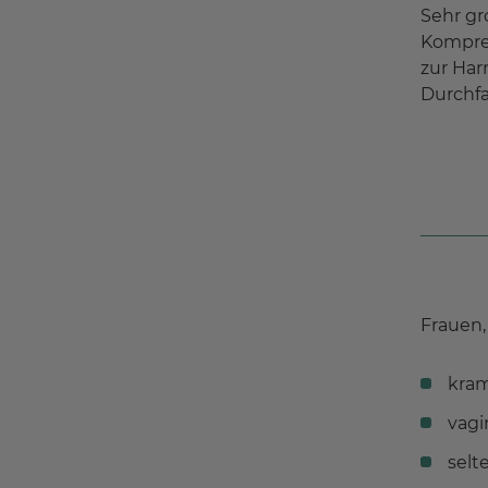
Sehr gr
Kompres
zur Har
Durchfa
Frauen,
kram
vagi
selt