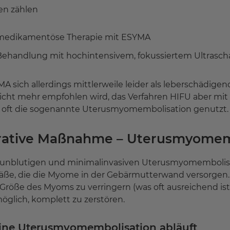
en zählen
medikamentöse Therapie mit ESYMA
Behandlung mit hochintensivem, fokussiertem Ultraschal
A sich allerdings mittlerweile leider als leberschädigen
icht mehr empfohlen wird, das Verfahren HIFU aber mit 
rd oft die sogenannte Uterusmyomembolisation genutzt.
ative Maßnahme – Uterusmyomem
 unblutigen und minimalinvasiven Uterusmyomembolisa
äße, die die Myome in der Gebärmutterwand versorgen.
Größe des Myoms zu verringern (was oft ausreichend ist
glich, komplett zu zerstören.
ine Uterusmyomembolisation abläuft