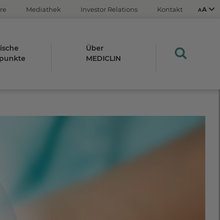
re
Mediathek
Investor Relations
Kontakt
ische
Über
punkte
MEDICLIN
Aus
An
STRG
Plus- (+)
Minus-Taste (-)
STRG
0