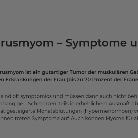
erusmyom – Symptome u
erusmyom ist ein gutartiger Tumor der muskulären 
n Erkrankungen der Frau (bis zu 70 Prozent der Frauen
ind oft symptomlos und müssen dann auch nicht behan
bhängige – Schmerzen, teils in erheblichem Ausmaß, e
tät gesteigerte Monatsblutungen (Hypermenorrhoen) ver
innen treten Symptome auf. Auch können Myome für ei