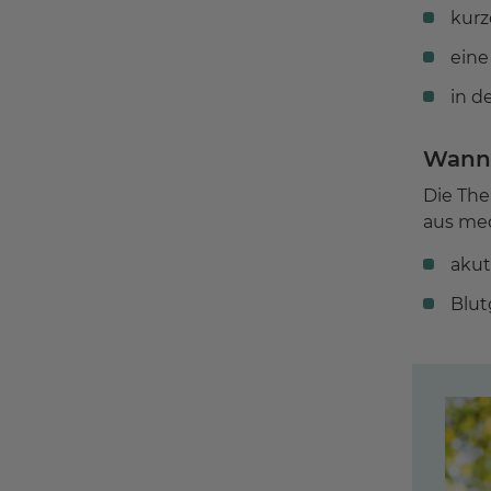
kurz
eine
in d
Wann 
Die The
aus med
akut
Blu