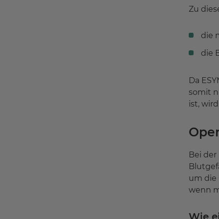
Zu dies
die 
die 
Da ESYM
somit n
ist, wi
Oper
Bei der
Blutgef
um die 
wenn mö
Wie e