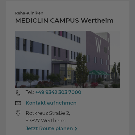
Spezifische Post-Covid-Rehabilitation
Cafeteria
Reha-Kliniken
Getränkeoase mit kostenlosem Wasser
MEDICLIN CAMPUS Wertheim
Wäscheservice
TV, Telefon und Internet (gegen Gebühr)
Regelmäßige Veranstaltungen
Unsere Vorzüge
Spezialisierte Cochlea-Implantat-
Rehabilitation
Tel.:
+49 9342 303 7000
Kontakt aufnehmen
Spezialisierte Reha für ältere Menschen
Rotkreuz Straße 2,
Ruhige Lage direkt am Wald
97877 Wertheim
Jetzt Route planen