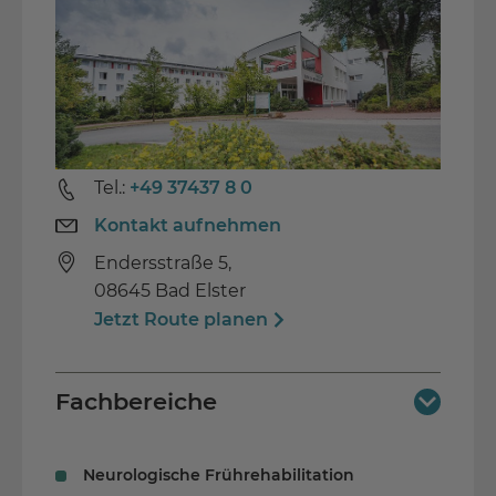
Telefon im Zimmer
Sauna
Gymnastik / Fitness
Behindertengerecht
Tel.:
+49 37437 8 0
Tageszeitung
Cafeteria
Kontakt aufnehmen
Endersstraße 5,
08645 Bad Elster
Unsere Vorzüge
Jetzt Route planen
Einzelzimmer mit Hotelcharakter
Fachbereiche
Sauna & Schwimmbad
Akutbehandlung
Abhol- und Shuttleservice
Neurologische Frührehabilitation