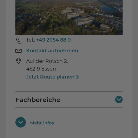
Tel.:
+49 2054 88 0
Kontakt aufnehmen
Auf der Rötsch 2,
45219 Essen
Jetzt Route planen
Fachbereiche
Neurologie
(stationäre und ambulante
Ausstattung
Reha)
Mehr Infos
WLAN Anschluss
Orthopädie
(stationäre und ambulante
Reha)
Nichtraucher