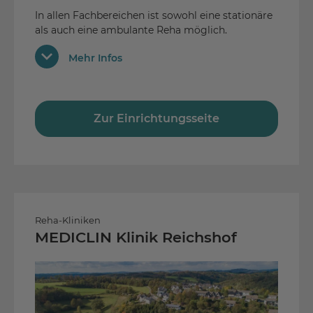
Orthopädie
In allen Fachbereichen ist sowohl eine stationäre
als auch eine ambulante Reha möglich.
Neurologie
Ausstattung
Mehr Infos
Internet
Cafeteria
Nichtraucher
Zur Einrichtungsseite
TV im Zimmer
Schwimmbad
Diät-Verpflegung / Diät-Kochkurs
Aufnahme von Blindenhunden /
Reha-Kliniken
Hypoglykämiehunden
MEDICLIN Klinik Reichshof
orthopädischer Schuhmacher
ausschließlich Einzelzimmer
Kiosk