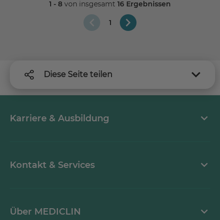
1 - 8
von insgesamt
16 Ergebnissen
Kiosk
1
Friseur
Unterhaltung / Tanz
TV im Zimmer
Diese Seite teilen
Schwimmbad
Diät-Verpflegung / Diät-Kochkurs
WLAN Anschluss
Karriere & Ausbildung
Unsere Vorzüge
Arbeiten bei MEDICLIN
Kontakt & Services
Rehabilitationsklinik, Krankenhaus und
Aktuelle Stellenangebote
MVZ unter einem Dach
Kontaktformular
Klinikübergreifendes Pflegekonzept
Über MEDICLIN