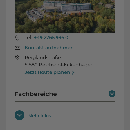
Unterhaltung / Tanz
Telefon im Zimmer
Gymnastik / Fitness
Behindertengerecht
Tel.:
+49 2265 995 0
Begleitpersonen / Begleitkindern
Kontakt aufnehmen
WLAN Anschluss
Berglandstraße 1,
51580 Reichshof-Eckenhagen
Jetzt Route planen
Unsere Vorzüge
Ausschließlich Einzelzimmer
Fachbereiche
Begleitperson möglich
Neurologie (Reha)
Ausstattung
Enstspannung im Kneippheilbad Bad
Mehr Infos
Tabarz
Pneumologie (Reha)
Unterhaltung / Tanz
Schwimmbecken zur freien Nutzung
Psychosomatik und Psychotherapie (Reha)
Cafeteria