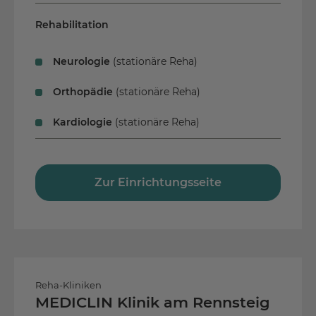
Vielfältige Freizeitangebote
Rehabilitation
Aphasiker Zentrum e.V. im Haus
Weaning mit anschließender
Neurologie
(stationäre Reha)
Frührehabilitation (Phase B) und
Rehabilitation (Phase C und D)
Orthopädie
(stationäre Reha)
Kardiologie
(stationäre Reha)
Zur Einrichtungsseite
Reha-Kliniken
MEDICLIN Klinik am Rennsteig